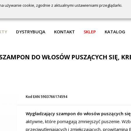
na używanie cookie, zgodnie z aktualnymi ustawieniami przeglądarki.
KTY
DYSTRYBUCJA
KONTAKT
SKLEP
KATALOG
 SZAMPON DO WŁOSÓW PUSZĄCYCH SIĘ, K
Kod EAN 5903766174594
Wygładzający szampon do włosów puszących się,
aktywne, które pomagają zmniejszyć puszenie. Wzb
przeciwutleniających i zmiękczających, prowitaminą