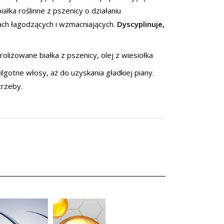
ałka roślinne z pszenicy o działaniu
iach łagodzących i wzmacniających.
Dyscyplinuje,
olizowane białka z pszenicy, olej z wiesiołka
lgotne włosy, aż do uzyskania gładkiej piany.
trzeby.